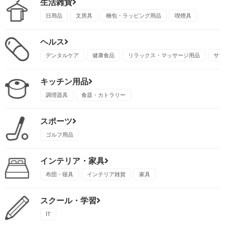
生活雑貨
日用品
文房具
梱包・ラッピング用品
喫煙具
ヘルス
デンタルケア
健康食品
リラックス・マッサージ用品
サプ
キッチン用品
調理器具
食器・カトラリー
スポーツ
ゴルフ用品
インテリア・家具
布団・寝具
インテリア雑貨
家具
スクール・学習
IT