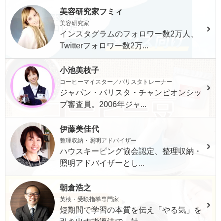
美容研究家フミィ
美容研究家
インスタグラムのフォロワー数2万人、
Twitterフォロワー数2万...
小池美枝子
コーヒーマイスター／バリスタトレーナー
ジャパン・バリスタ・チャンピオンシッ
プ審査員。2006年ジャ...
伊藤美佳代
整理収納・照明アドバイザー
ハウスキーピング協会認定、整理収納・
照明アドバイザーとし...
朝倉浩之
英検・受験指導専門家
短期間で学習の本質を伝え「やる気」を