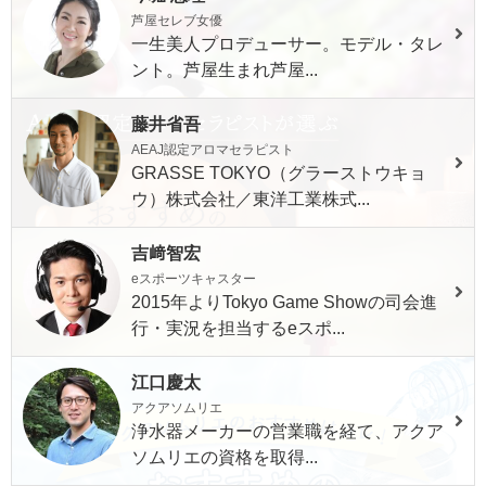
芦屋セレブ女優
一生美人プロデューサー。モデル・タレ
ント。芦屋生まれ芦屋...
藤井省吾
AEAJ認定アロマセラピスト
GRASSE TOKYO（グラーストウキョ
ウ）株式会社／東洋工業株式...
吉﨑智宏
eスポーツキャスター
2015年よりTokyo Game Showの司会進
行・実況を担当するeスポ...
江口慶太
アクアソムリエ
浄水器メーカーの営業職を経て、アクア
ソムリエの資格を取得...