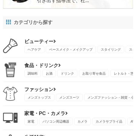
引き出す指導法で、社...
カテゴリから探す
ビューティー
ヘアケア
ベースメイク・メイクアップ
スタイリング
スキ
食品・ドリンク
調味料
お酒
ドリンク
お取り寄せ食品
レトルト・惣
ファッション
メンズトップス
メンズスーツ
メンズファッション・雑貨・小
家電・PC・カメラ
家電
パソコン周辺機器
カメラ
カメラサプライ品
A