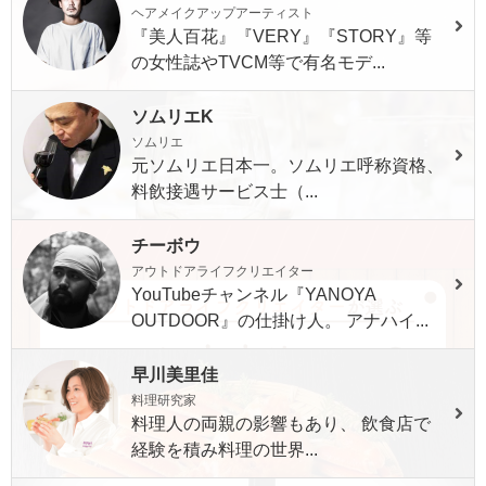
ヘアメイクアップアーティスト
『美人百花』『VERY』『STORY』等
の女性誌やTVCM等で有名モデ...
ソムリエK
ソムリエ
元ソムリエ日本一。ソムリエ呼称資格、
料飲接遇サービス士（...
チーボウ
アウトドアライフクリエイター
YouTubeチャンネル『YANOYA
OUTDOOR』の仕掛け人。 アナハイ...
早川美里佳
料理研究家
料理人の両親の影響もあり、 飲食店で
経験を積み料理の世界...