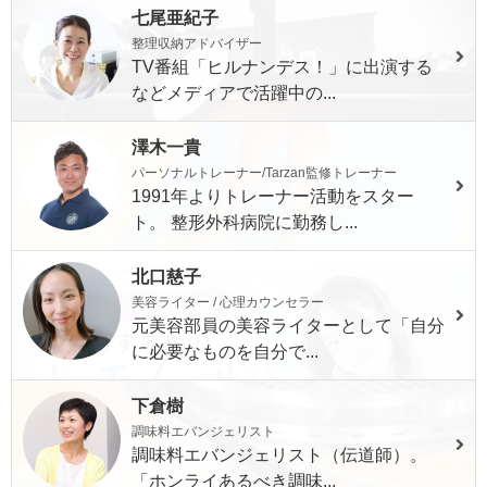
七尾亜紀子
整理収納アドバイザー
TV番組「ヒルナンデス！」に出演する
などメディアで活躍中の...
澤木一貴
パーソナルトレーナー/Tarzan監修トレーナー
1991年よりトレーナー活動をスター
ト。 整形外科病院に勤務し...
北口慈子
美容ライター / 心理カウンセラー
元美容部員の美容ライターとして「自分
に必要なものを自分で...
下倉樹
調味料エバンジェリスト
調味料エバンジェリスト（伝道師）。
「ホンライあるべき調味...