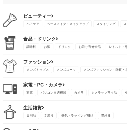
ビューティー
ヘアケア
ベースメイク・メイクアップ
スタイリング
スキ
食品・ドリンク
調味料
お酒
ドリンク
お取り寄せ食品
レトルト・惣
ファッション
メンズトップス
メンズスーツ
メンズファッション・雑貨・小
家電・PC・カメラ
家電
パソコン周辺機器
カメラ
カメラサプライ品
A
生活雑貨
日用品
文房具
梱包・ラッピング用品
喫煙具