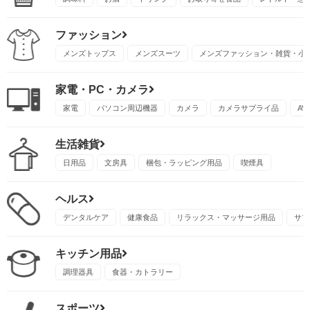
ファッション
メンズトップス
メンズスーツ
メンズファッション・雑貨・小
家電・PC・カメラ
家電
パソコン周辺機器
カメラ
カメラサプライ品
A
生活雑貨
日用品
文房具
梱包・ラッピング用品
喫煙具
ヘルス
デンタルケア
健康食品
リラックス・マッサージ用品
サプ
キッチン用品
調理器具
食器・カトラリー
スポーツ