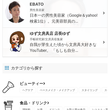
EBATO
男性美容家
日本一の男性美容家（Google＆yahoo!
検索1位）。元美容部員の...
ゆず文房具店 店長ゆず
手帳研究家/文房具収集家
自我が芽生えた頃から文房具大好きな
YouTuber。 「もしも自分...
カテゴリから探す
ビューティー
ヘアケア
ベースメイク・メイクアップ
スタイリング
スキ
食品・ドリンク
調味料
お酒
ドリンク
お取り寄せ食品
レトルト・惣