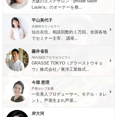
大阪のエステサロン『private salon
Laule'a』のオーナーを務...
平山美代子
夫婦仲カウンセラー
仙台在住。相談回数約１万回。全国各地
でセミナー主宰。 講座...
藤井省吾
AEAJ認定アロマセラピスト
GRASSE TOKYO（グラーストウキョ
ウ）株式会社／東洋工業株式...
今堀 恵理
芦屋セレブ女優
一生美人プロデューサー。モデル・タレ
ント。芦屋生まれ芦屋...
岸大河