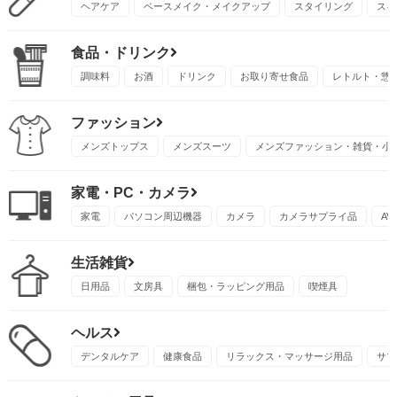
ヘアケア
ベースメイク・メイクアップ
スタイリング
スキ
食品・ドリンク
調味料
お酒
ドリンク
お取り寄せ食品
レトルト・惣
ファッション
メンズトップス
メンズスーツ
メンズファッション・雑貨・小
家電・PC・カメラ
家電
パソコン周辺機器
カメラ
カメラサプライ品
A
生活雑貨
日用品
文房具
梱包・ラッピング用品
喫煙具
ヘルス
デンタルケア
健康食品
リラックス・マッサージ用品
サプ