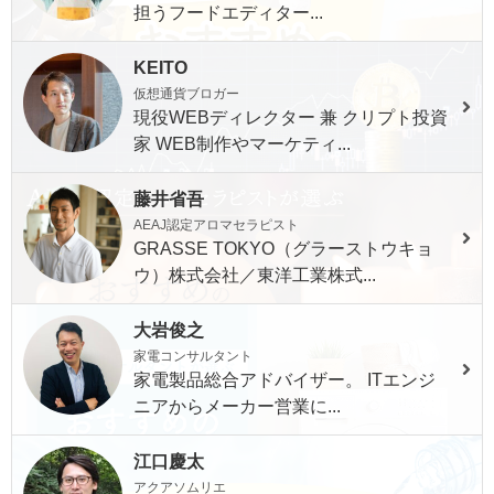
担うフードエディター...
KEITO
仮想通貨ブロガー
現役WEBディレクター 兼 クリプト投資
家 WEB制作やマーケティ...
藤井省吾
AEAJ認定アロマセラピスト
GRASSE TOKYO（グラーストウキョ
ウ）株式会社／東洋工業株式...
大岩俊之
家電コンサルタント
家電製品総合アドバイザー。 ITエンジ
ニアからメーカー営業に...
江口慶太
アクアソムリエ