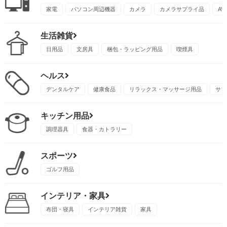
家電
パソコン周辺機器
カメラ
カメラサプライ品
A
生活雑貨
日用品
文房具
梱包・ラッピング用品
喫煙具
ヘルス
デンタルケア
健康食品
リラックス・マッサージ用品
サプ
キッチン用品
調理器具
食器・カトラリー
スポーツ
ゴルフ用品
インテリア・家具
布団・寝具
インテリア雑貨
家具