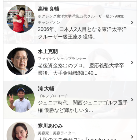
高橋 良輔
ボクシング東洋太平洋第12代クルーザー級(〜90kg)
チャンピオン
2006年、日本人2人目となる東洋太平洋
クルーザー級王座を獲得...
水上克朗
ファイナンシャルプランナー
老後資金捻出のプロ。 慶応義塾大学卒
業後、大手金融機関に40...
浦 大輔
ゴルフプロコーチ
ジュニア時代、関西ジュニアゴルフ選手
権 優勝など輝かしいタ...
寒川あゆみ
美容家・美容ライター
大阪のエステサロン『private salon