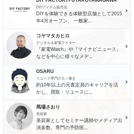
DIY FACTORYFUTAKOTAMAGAWA
DIYアイテム販売店
DIYを体験できる体験型店舗として2015
年4月オープン。 一般家...
コヤマタカヒロ
デジタル＆家電ライター
『家電Watch』や『マイナビニュース』
などを中心に様々なメデ...
OSARU
リユース専門のモノ書き
約10年以上の元査定員のキャリアを活
かし、買取・リユースに...
馬場さおり
美容家
美容家としてセミナー講師やメディア出
演多数。専門の予防医...