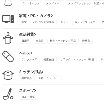
メンズトップス
メンズスーツ
メンズファッション・雑貨・小
家電・PC・カメラ
家電
パソコン周辺機器
カメラ
カメラサプライ品
A
生活雑貨
日用品
文房具
梱包・ラッピング用品
喫煙具
ヘルス
デンタルケア
健康食品
リラックス・マッサージ用品
サプ
キッチン用品
調理器具
食器・カトラリー
スポーツ
ゴルフ用品