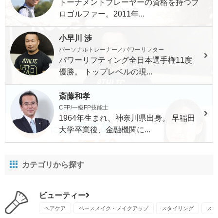
トーナメントプレーヤーの資格を持つプ
ロゴルファー。2011年...
小早川 渉
パーソナルトレーナー／パワーリフター
パワーリフティング全日本選手権11度
優勝。 トップレベルの現...
斎藤和孝
CFP/一級FP技能士
1964年生まれ、神奈川県出身。 早稲田
大学卒業後、金融機関に...
カテゴリから探す
ビューティー
ヘアケア
ベースメイク・メイクアップ
スタイリング
スキ