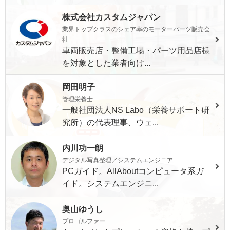
株式会社カスタムジャパン
業界トップクラスのシェア率のモーターパーツ販売会
社
車両販売店・整備工場・パーツ用品店様
を対象とした業者向け...
岡田明子
管理栄養士
一般社団法人NS Labo（栄養サポート研
究所）の代表理事、ウェ...
内川功一朗
デジタル写真整理／システムエンジニア
PCガイド。AllAboutコンピュータ系ガ
イド。システムエンジニ...
奥山ゆうし
プロゴルファー