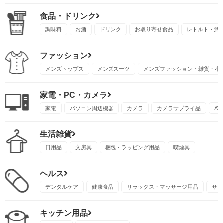
食品・ドリンク
調味料
お酒
ドリンク
お取り寄せ食品
レトルト・惣
ファッション
メンズトップス
メンズスーツ
メンズファッション・雑貨・小
家電・PC・カメラ
家電
パソコン周辺機器
カメラ
カメラサプライ品
A
生活雑貨
日用品
文房具
梱包・ラッピング用品
喫煙具
ヘルス
デンタルケア
健康食品
リラックス・マッサージ用品
サプ
キッチン用品