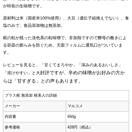
が特長の生味噌です。
原材料は米（国産米100%使用）、大豆（遺伝子組換えでない）、食
塩のみで、食品添加物は無添加。
糀の粒が残った淡色系の粒味噌で、非加熱ですので酵母の働きによ
る容器の膨らみを防ぐため、天面フィルムに通気口がついていま
す。
レビューを見ると、「甘くてまろやか」「深みのあるおいしさ」
好評ですが、辛めの味噌がお好みの方か
「溶けやすい」と大
らは「甘すぎる」との声もあります。
プラス糀 無添加 糀美人の詳細
メーカー
マルコメ
内容量
650g
参考価格
428円（税込）