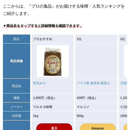
ここからは、『プロの逸品』がお届けする味噌・人気ランキングを
ご紹介します。
▼商品名をタップすると詳細情報を確認できます。
順位
プロおすすめ
1位
2位
商品画像
宮古みそ
プラス糀 無添加 糀美人
元祖秋
商品名
価格
1,836円（税込）
428円（税込）
1,15
メーカー
マルキヨ味噌
マルコメ
小玉醸
内容量
1kg
650g
1000g
楽天
Amazon