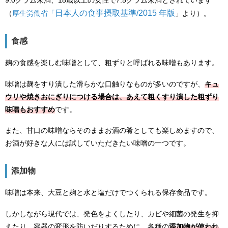
日本人の食事摂取基準/2015 年版
（
厚生労働省「
」より）。
食感
麹の食感を楽しむ味噌として、粗ずりと呼ばれる味噌もあります。
味噌は麹をすり潰した滑らかな口触りなものが多いのですが、
キュ
ウリや焼きおにぎりにつける場合は、あえて粗くすり潰した粗ずり
味噌もおすすめ
です。
また、甘口の味噌ならそのままお酒の肴としても楽しめますので、
お酒が好きな人には試していただきたい味噌の一つです。
添加物
味噌は本来、大豆と麹と水と塩だけでつくられる保存食品です。
しかしながら現代では、発色をよくしたり、カビや細菌の発生を抑
えたり、容器の変形を防いだりするために、各種の
添加物が使われ