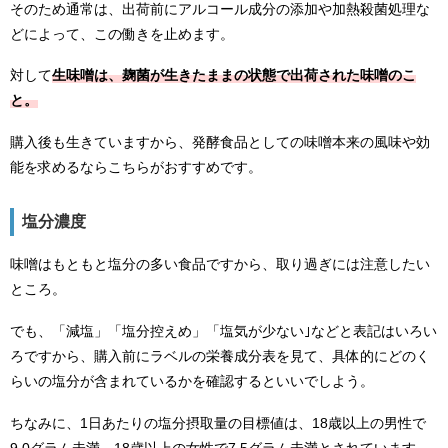
そのため通常は、出荷前にアルコール成分の添加や加熱殺菌処理な
どによって、この働きを止めます。
対して
生味噌は、麹菌が生きたままの状態で出荷された味噌のこ
と。
購入後も生きていますから、発酵食品としての味噌本来の風味や効
能を求めるならこちらがおすすめです。
塩分濃度
味噌はもともと塩分の多い食品ですから、取り過ぎには注意したい
ところ。
でも、「減塩」「塩分控えめ」「塩気が少ない｣などと表記はいろい
ろですから、購入前にラベルの栄養成分表を見て、具体的にどのく
らいの塩分が含まれているかを確認するといいでしよう。
ちなみに、1日あたりの塩分摂取量の目標値は、18歳以上の男性で
9.0グラム未満、18歳以上の女性で7.5グラム未満とされています