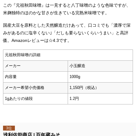
この『元祖秋田味噌』は一見すると八丁味噌のような色味ですが、
米麹独特のほのかな甘さが生きている完熟米味噌です。
国産大豆を原料とした天然醸造だけあって、口コミでも「濃厚で深
みがあるのに塩辛くない｣「だしも要らないくらいうまい」と高評
価。Amazonレビューは☆4.3です。
元祖秋田味噌の詳細
メーカー
小玉醸造
内容量
1000g
メーカー希望小売価格
1,150円（税込）
1gあたりの値段
1.2円
3位
浅利佐助商店
百年蔵みそ