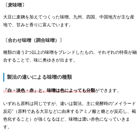
〔麦味噌〕
大豆に麦麹を加えてつくった味噌。九州、四国、中国地方が主な産
地で、甘みと香りに富んでいます。
〔合わせ味噌（調合味噌）〕
種類の違う2つ以上の味噌をブレンドしたもの。それぞれの特長が融
合することで、味に奥ゆきが出ます。
製法の違いによる味噌の種類
「白・淡色・赤」と、味噌は色によっても分類
ができます。
いずれも原料は同じですが、違いは製法。主に発酵時の
”メイラード
反応”（原料である大豆などに由来するアミノ酸と糖とが反応し、褐
色化すること）
が強くなるほど、味噌は濃い赤色になっていきま
す。