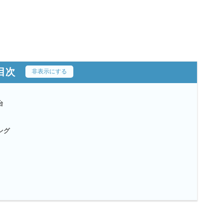
目次
[
非表示にする
]
台
ング