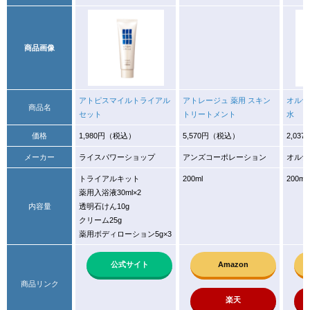
商品画像
アトピスマイルトライアル
アトレージュ 薬用 スキン
オルナ
商品名
セット
トリートメント
水
価格
1,980円（税込）
5,570円（税込）
2,03
メーカー
ライスパワーショップ
アンズコーポレーション
オルナ
トライアルキット
200ml
200ml
薬用入浴液30ml×2
内容量
透明石けん10g
クリーム25g
薬用ボディローション5g×3
公式サイト
Amazon
商品リンク
楽天