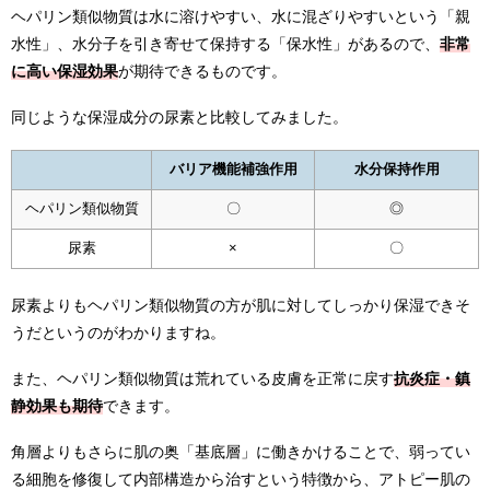
ヘパリン類似物質は水に溶けやすい、水に混ざりやすいという「親
水性」、水分子を引き寄せて保持する「保水性」があるので、
非常
に高い保湿効果
が期待できるものです。
同じような保湿成分の尿素と比較してみました。
バリア機能補強作用
水分保持作用
ヘパリン類似物質
〇
◎
尿素
×
〇
尿素よりもヘパリン類似物質の方が肌に対してしっかり保湿できそ
うだというのがわかりますね。
また、ヘパリン類似物質は荒れている皮膚を正常に戻す
抗炎症・鎮
静効果も期待
できます。
角層よりもさらに肌の奥「基底層」に働きかけることで、弱ってい
る細胞を修復して内部構造から治すという特徴から、アトピー肌の