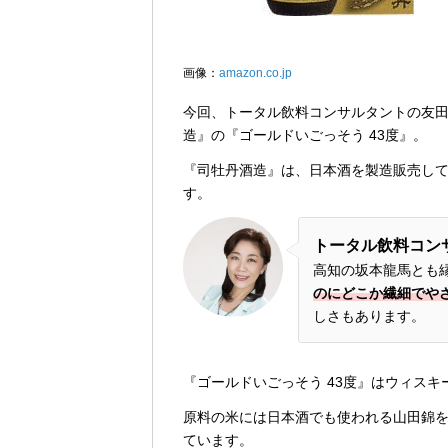
画像：
amazon.co.jp
今回、トータル飲料コンサルタントの友
造』の『ゴールドいごっそう 43度』。
『司牡丹酒造』は、日本酒を製造販売し
す。
トータル飲料コン
高知の坂本龍馬とも
のにどこか繊細でや
しさもあります。
『ゴールドいごっそう 43度』はウィス
原料の米には日本酒でも使われる山田錦
ています。