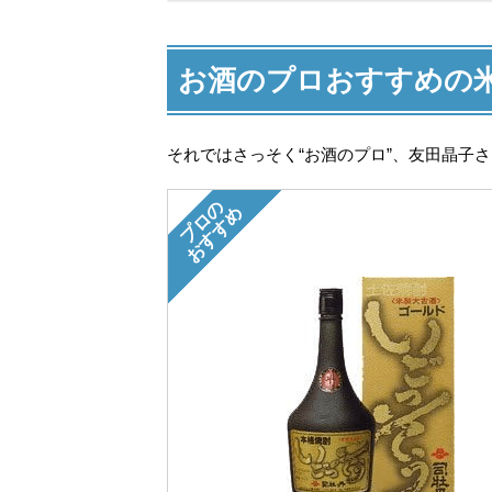
お酒のプロおすすめの
それではさっそく“お酒のプロ”、友田晶子
プロの
おすすめ