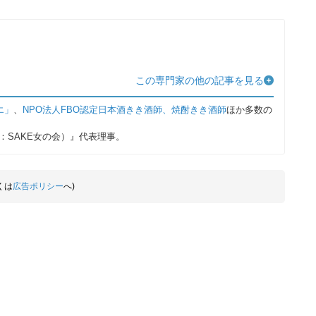
この専門家の他の記事を見る
エ」
、
NPO法人FBO認定日本酒きき酒師、焼酎きき酒師
ほか多数の
称：SAKE女の会）』代表理事。
くは
広告ポリシー
へ)