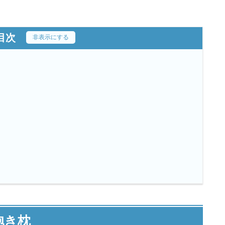
目次
[
非表示にする
]
抱き枕