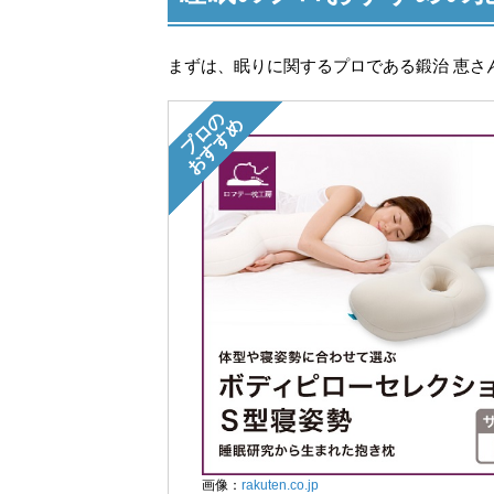
まずは、眠りに関するプロである鍛治 恵さ
プロの
おすすめ
画像：
rakuten.co.jp