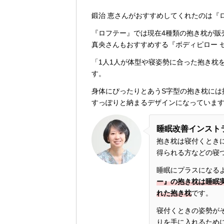
鍛治 恵さんがおすすめしてくれたのは『
『ロフテー』では現在4種類の抱き枕が販
真央さんもおすすめする『ボディピロー 
「1人1人が体型や寝姿勢に合った抱き枕
す。
身体にぴったりとあうS字型の抱き枕には
すっぽりと納まるデザインになっていま
睡眠改善インスト
抱き枕は寝付くとき
得られる方などの寝
睡眠にプラスになる
ー』の抱き枕は睡眠
れた抱き枕
です。
寝付くときの姿勢が
りを手に入れるため