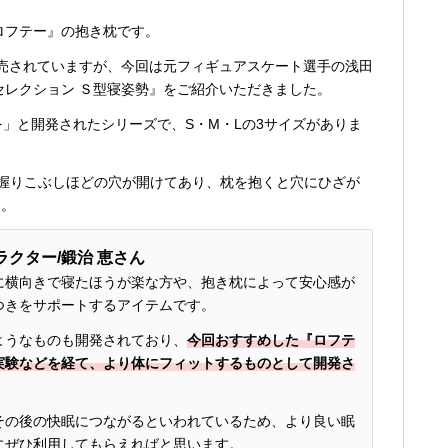
ロフテー』の抱き枕です。
売されていますが、今回は元フィギュアスケート選手の浅田
セレクション Ｓ型寝姿勢』をご紹介いただきました。
を」と開発されたシリーズで、S・M・Lの3サイズがありま
握りこぶしほどの穴が開けてあり、枕を抱くと穴にひざが
す。
ラクター/
鍛治 恵さん
に横向きで寝たほうが楽な方や、抱き枕によって安心感が
つきをサポートするアイテムです。
ようなものも開発されており、
今回おすすめした『ロフテ
実験などを経て、より体にフィットするものとして開発さ
その後の快眠につながるといわれているため、より良い眠
にぜひ利用してもらえればと思います。