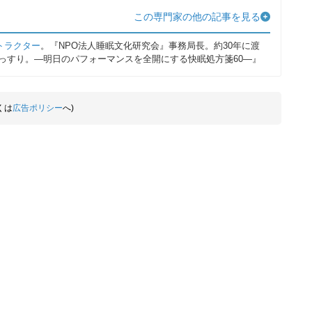
この専門家の他の記事を見る
トラクター
。『NPO法人睡眠文化研究会』事務局長。約30年に渡
っすり。―明日のパフォーマンスを全開にする快眠処方箋60―』
くは
広告ポリシー
へ)