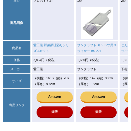
順位
プロおすすめ
1位
2位
商品画像
愛工業 野菜調理器Qシリー
サンクラフト キャベツ用ス
とんか
商品名
ズ Aセット
ライサー BS-271
ライサ
価格
2,864円（税込）
1,680円（税込）
1,32
メーカー
愛工業
サンクラフト
下村企
（横幅）16.5×（縦）26×
（横幅）14×（縦）38.2×
（横幅）
サイズ
（厚さ）9.8cm
（厚さ）1.8cm
（厚さ）
Amazon
Amazon
商品リンク
楽天
楽天