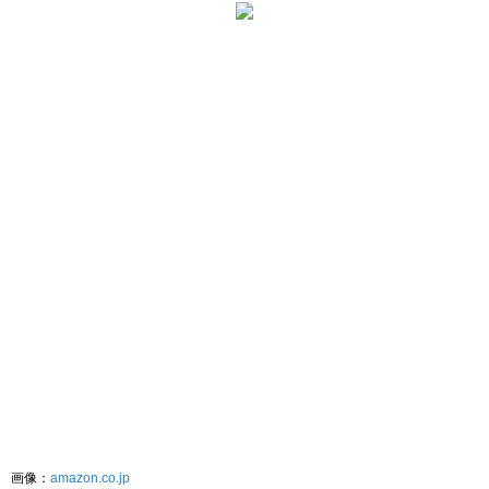
画像：
amazon.co.jp