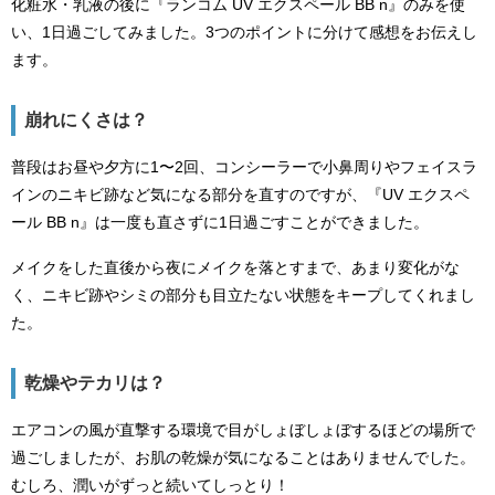
化粧水・乳液の後に『ランコム UV エクスペール BB n』のみを使
い、1日過ごしてみました。3つのポイントに分けて感想をお伝えし
ます。
崩れにくさは？
普段はお昼や夕方に1〜2回、コンシーラーで小鼻周りやフェイスラ
インのニキビ跡など気になる部分を直すのですが、『UV エクスペ
ール BB n』は一度も直さずに1日過ごすことができました。
メイクをした直後から夜にメイクを落とすまで、あまり変化がな
く、ニキビ跡やシミの部分も目立たない状態をキープしてくれまし
た。
乾燥やテカリは？
エアコンの風が直撃する環境で目がしょぼしょぼするほどの場所で
過ごしましたが、お肌の乾燥が気になることはありませんでした。
むしろ、潤いがずっと続いてしっとり！