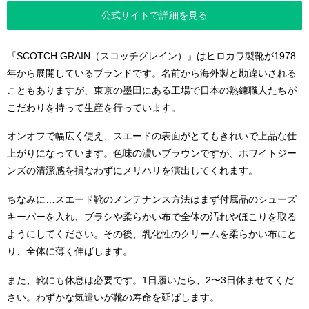
公式サイトで詳細を見る
『SCOTCH GRAIN（スコッチグレイン）』はヒロカワ製靴が1978
年から展開しているブランドです。名前から海外製と勘違いされる
こともありますが、東京の墨田にある工場で日本の熟練職人たちが
こだわりを持って生産を行っています。
オンオフで幅広く使え、スエードの表面がとてもきれいで上品な仕
上がりになっています。色味の濃いブラウンですが、ホワイトジー
ンズの清潔感を損なわずにメリハリを演出してくれます。
ちなみに…スエード靴のメンテナンス方法はまず付属品のシューズ
キーパーを入れ、ブラシや柔らかい布で全体の汚れやほこりを取る
ようにしてください。その後、乳化性のクリームを柔らかい布にと
り、全体に薄く伸ばします。
また、靴にも休息は必要です。1日履いたら、2〜3日休ませてくだ
さい。わずかな気遣いが靴の寿命を延ばします。