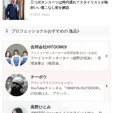
三つボタンスーツは時代遅れ？スタイリストが格
好いい着こなし術を解説
51,853 views
プロフェッショナルおすすめの 逸品
合同会社HITOOMOI
フードコーディネーター＆管理栄養士がいる会社
フードコーディネーター（細野沙也加）・管
理栄養士（牧田淑...
チーボウ
アウトドアライフクリエイター
YouTubeチャンネル『YANOYA OUTDOOR』
の仕掛け人。 アナハイ...
高野ひとみ