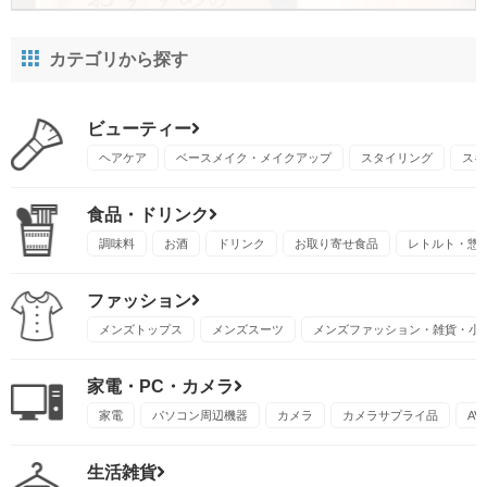
カテゴリから探す
ビューティー
ヘアケア
ベースメイク・メイクアップ
スタイリング
スキ
食品・ドリンク
調味料
お酒
ドリンク
お取り寄せ食品
レトルト・惣
ファッション
メンズトップス
メンズスーツ
メンズファッション・雑貨・小
家電・PC・カメラ
家電
パソコン周辺機器
カメラ
カメラサプライ品
A
生活雑貨