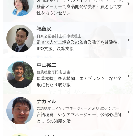
JPM認定パーソナルメイクアドバイザー。 化
粧品メーカーで商品開発や美容部員として女
性をカウンセリン...
福留聡
日米公認会計士/日米税理士
監査法人で上場企業の監査業務等を経験後、
IPO支援、決算支援...
中山裕二
観葉植物専門店 店主
観葉植物、多肉植物、エアプランツ、など全
般にわたり取り扱...
ナカマル
言語聴覚士／ケアマネージャー／Sリハ塾メンバー
言語聴覚士やケアマネージャー、公認心理師
としての知識を活...