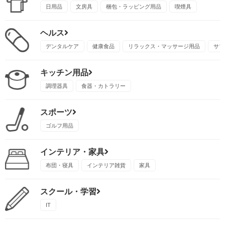
日用品
文房具
梱包・ラッピング用品
喫煙具
ヘルス
デンタルケア
健康食品
リラックス・マッサージ用品
サプ
キッチン用品
調理器具
食器・カトラリー
スポーツ
ゴルフ用品
インテリア・家具
布団・寝具
インテリア雑貨
家具
スクール・学習
IT