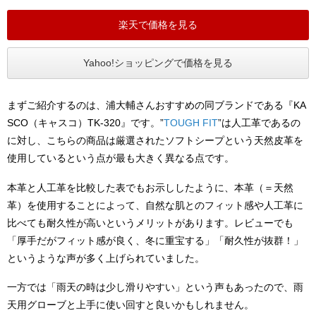
楽天で価格を見る
Yahoo!ショッピングで価格を見る
まずご紹介するのは、浦大輔さんおすすめの同ブランドである『KA
SCO（キャスコ）TK-320』です。”
TOUGH FIT
”は人工革であるの
に対し、こちらの商品は厳選されたソフトシープという天然皮革を
使用しているという点が最も大きく異なる点です。
本革と人工革を比較した表でもお示ししたように、本革（＝天然
革）を使用することによって、自然な肌とのフィット感や人工革に
比べても耐久性が高いというメリットがあります。レビューでも
「厚手だがフィット感が良く、冬に重宝する」「耐久性が抜群！」
というような声が多く上げられていました。
一方では「雨天の時は少し滑りやすい」という声もあったので、雨
天用グローブと上手に使い回すと良いかもしれません。