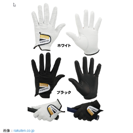
画像：
rakuten.co.jp