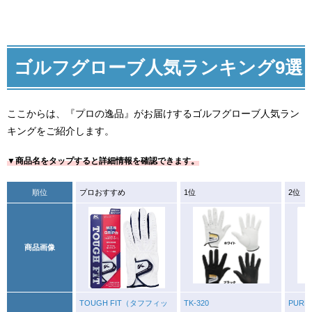
ゴルフグローブ人気ランキング9選
ここからは、『プロの逸品』がお届けするゴルフグローブ人気ラン
キングをご紹介します。
▼商品名をタップすると詳細情報を確認できます。
順位
プロおすすめ
1位
2位
商品画像
TOUGH FIT（タフフィッ
TK-320
PURE