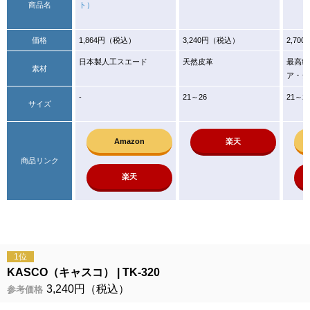
商品名
ト）
価格
1,864円（税込）
3,240円（税込）
2,70
日本製人工スエード
天然皮革
最高級
素材
ア・シ
-
21～26
21～2
サイズ
Amazon
楽天
商品リンク
楽天
1位
KASCO（キャスコ）
TK-320
3,240円（税込）
参考価格