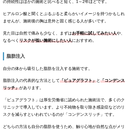
の持続性はほかの施術と比べると短く、1～2年ほどです。
ヒアルロン酸と聞くとぷるぷると柔らかいイメージを持つかもしれ
ませんが、施術後の胸は意外と固く感じる人が多いです。
見た目は自然で痛みも少なく、まずは
お手軽に試してみたい人
や、
なるべく
リスクが低い施術にしたい人
におすすめ。
脂肪注入
自分の体から吸引した脂肪を注入する施術です。
脂肪注入の代表的な方法として
「ピュアグラフト」
と
「コンデンス
リッチ」
があります。
「ピュアグラフト」は厚生労働省に認められた施術法で、多くのク
リニックで導入しています。より不純物を取り除き感染症などのリ
スクを減らすといわれているのが「コンデンスリッチ」です。
どちらの方法も自分の脂肪を使うため、触り心地が自然な点がメリ