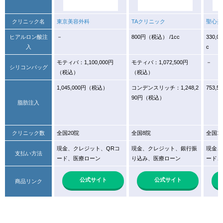
クリニック名
東京美容外科
TAクリニック
聖心美
ヒアルロン酸注
－
800円（税込） /1cc
330,
入
c
モティバ：1,100,000円
モティバ：1,072,500円
－
シリコンバッグ
（税込）
（税込）
1,045,000円（税込）
コンデンスリッチ：1,248,2
753,
90円（税込）
脂肪注入
クリニック数
全国20院
全国8院
全国1
現金、クレジット、QRコ
現金、クレジット、銀行振
現金、
支払い方法
ード、医療ローン
り込み、医療ローン
ード、
公式サイト
公式サイト
商品リンク