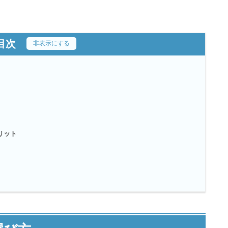
目次
[
非表示にする
]
リット