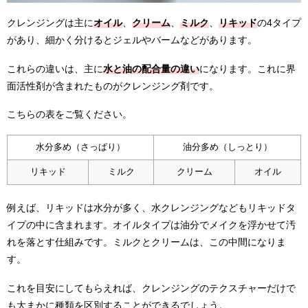
クレンジングは主に
オイル
、
クリーム
、
ミルク
、
リキッド
の4タイプ
があり、細かく分けるとジェルやバームなどがあります。
これらの違いは、主に
水と油の配合量の違い
になります。これに界
面活性剤が含まれたものがクレンジング剤です。
こちらの表をご覧ください。
水分多め（さっぱり）
油分多め（しっとり）
リキッド
ミルク
クリーム
オイル
例えば、リキッドは水分が多く、水クレンジングなどもリキッドタ
イプの中に含まれます。オイルタイプは油分でメイクを浮かせて汚
れを落とす仕組みです。ミルクとクリームは、この中間になりま
す。
これを目安にしてもらえれば、クレンジングのテクスチャーだけで
も大まかに種類を区別することができるでしょう。