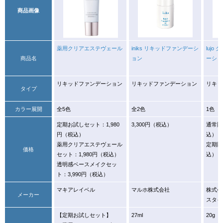
商品画像
薬用クリアエステヴェール
iniks リキッドファンデーシ
luj
商品名
ョン
ーショ
リキッドファンデーション
リキッドファンデーション
リキッ
タイプ
カラー展開
全5色
全2色
1色
定期お試しセット：1,980
3,300円（税込）
通常購
円（税込）
込）
薬用クリアエステヴェール
定期購
価格
セット：1,980円（税込）
込）
透明感ベースメイクセッ
ト：3,990円（税込）
マキアレイベル
マルホ株式会社
株式会
メーカー
スタイ
【定期お試しセット】
27ml
20g