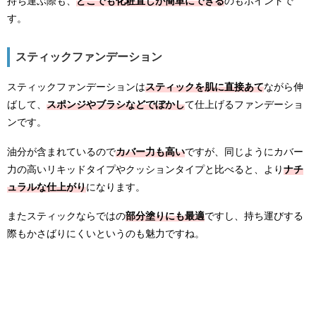
持ち運ぶ際も、
どこでも化粧直しが簡単にできる
のもポイントで
す。
スティックファンデーション
スティックファンデーションは
スティックを肌に直接あて
ながら伸
ばして、
スポンジやブラシなどでぼかし
て仕上げるファンデーショ
ンです。
油分が含まれているので
カバー力も高い
ですが、同じようにカバー
力の高いリキッドタイプやクッションタイプと比べると、より
ナチ
ュラルな仕上がり
になります。
またスティックならではの
部分塗りにも最適
ですし、持ち運びする
際もかさばりにくいというのも魅力ですね。