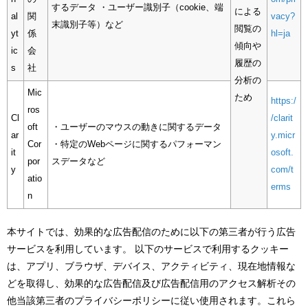
するデータ ・ユーザー識別子（cookie、端
による
al
関
vacy?
末識別子等）など
閲覧の
yt
係
hl=ja
傾向や
ic
会
履歴の
s
社
分析の
Mic
ため
https:/
ros
Cl
/clarit
oft
・ユーザーのマウスの動きに関するデータ
ar
y.micr
Cor
・特定のWebページに関するパフォーマン
it
osoft.
por
スデータなど
y
com/t
atio
erms
n
本サイトでは、効果的な広告配信のために以下の第三者が行う広告
サービスを利用しています。 以下のサービスで利用するクッキー
は、アプリ、ブラウザ、デバイス、アクティビティ、現在地情報な
どを取得し、効果的な広告配信及び広告配信用のアクセス解析その
他当該第三者のプライバシーポリシーに従い使用されます。これら