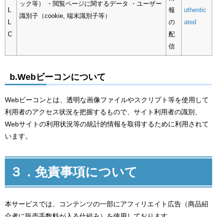
ック等） ・閲覧ページに関するデータ ・ユーザー
L
報
uthentic
識別子（cookie, 端末識別子等）
L
の
ated
C
配
信
b.Webビーコンについて
Webビーコンとは、透明な画像ファイルやスクリプト等を使用して
利用者のアクセス状況を把握するもので、サイト利用者の識別、
Webサイトの利用状況等の統計的情報を取得するために利用されて
います。
３．免責事項について
本サービスでは、コンテンツの一部にアフィリエイト広告（商品紹
介者に販売手数料が入る仕組み）を使用しております。