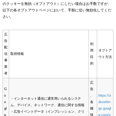
のクッキーを無効（オプトアウト）にしたい場合はお手数ですが、
以下の各オプトアウトページにおいて、手順に従い無効化してくだ
さい。
広
告
利
配
用
オプトア
信
取得情報
目
ウト方法
事
的
業
者
広
G
告
o
、
https://a
・インターネット通信に通常用いられるシステ
o
各
dssettin
ム、デバイス、ネットワーク、通信に関する情報
gl
種
gs.googl
・広告イベントデータ（インプレッション、クリ
e
情
e.com/a