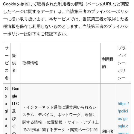
Cookieを参照して取得された利用者の情報（ページのURLなど閲覧
したページに関するデータ）は、当該第三者のプライバシーポリシ
ーに従い取り扱います。本サービスでは、当該第三者が取得した各
種情報を保存し利用しないものとします。当該第三者のプライバシ
ーポリシーは以下をご確認下さい。
サ
プラ
ー
提
イバ
利用目
ビ
供
取得情報
シー
的
ス
者
ポリ
名
シー
G
Goo
o
gle
o
LLC
https:/
・インターネット通信に通常用いられるシ
gl
及
/polici
ステム、デバイス、ネットワーク、通信に
e
び
es.go
関する情報 ・位置情報 ・サイト・アプリ上
A
そ
ogle.c
での行動に関するデータ ・閲覧ページに関
利用者
n
の
om/pri