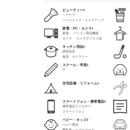
ビューティー
ヘアケア
ベースメイク・メイクアップ
スタイリング
スキンケア
家電・PC・カメラ
クリニック・サロン
家電
パソコン周辺機器
メイク道具・ケアグッズ
カメラ
カメラサプライ品
脱毛
ネイル
AVアクセサリ
香水・フレグランス
キッチン用品
パソコンソフト
調理器具
パソコンサプライ品
食器・カトラリー
スクール・学習
IT
住宅設備・リフォーム
スマートフォン・携帯電話
携帯電話アクセサリ
スマートフォン
ベビー・キッズ
ベビー用品
離乳食・ベビーフード