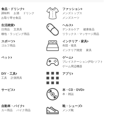
食品・ドリンク
ファッション
調味料
お酒
ドリンク
メンズトップス
お取り寄せ食品
メンズスーツ
レトルト・惣菜
メンズファッション・雑貨・小物
生活雑貨
ヘルス
茶葉・インスタントドリンク
メンズボトムス
バッグ
日用品
文房具
デンタルケア
健康食品
冷凍食品・インスタント食品
メンズインナー
梱包・ラッピング用品
リラックス・マッサージ用品
菓子・スイーツ
喫煙具
サプリメント
ボディケア
スポーツ
インテリア・家具
健康グッズ
ゴルフ用品
布団・寝具
インテリア雑貨
家具
ペット
ゲーム
プレイステーション(PS)-ソフト
ゲーム周辺機器
プレイステーション4(PS4)-ソフト
DIY・工具
アプリ
ゲームボーイ-アドバンス-ソフト
工具
計測用具
サービス
本・CD・DVD
本・雑誌
自動車・バイク
靴・シューズ
カー用品
バイク用品
メンズ靴