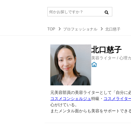
TOP
プロフェッショナル
北口慈子
北口慈子
美容ライター / 心理
元美容部員の美容ライターとして「自分に
コスメコンシェルジュ
特級・
コスメライタ
心がけている。
またメンタル面からも美容をサポートでき