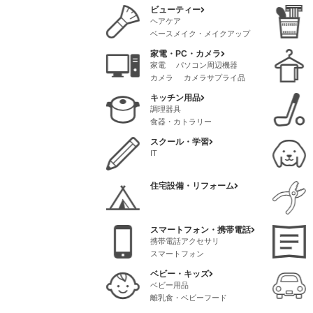
ビューティー
ヘアケア
ベースメイク・メイクアップ
スタイリング
スキンケア
家電・PC・カメラ
クリニック・サロン
家電
パソコン周辺機器
メイク道具・ケアグッズ
カメラ
カメラサプライ品
脱毛
ネイル
AVアクセサリ
香水・フレグランス
キッチン用品
パソコンソフト
調理器具
パソコンサプライ品
食器・カトラリー
スクール・学習
IT
住宅設備・リフォーム
スマートフォン・携帯電話
携帯電話アクセサリ
スマートフォン
ベビー・キッズ
ベビー用品
離乳食・ベビーフード