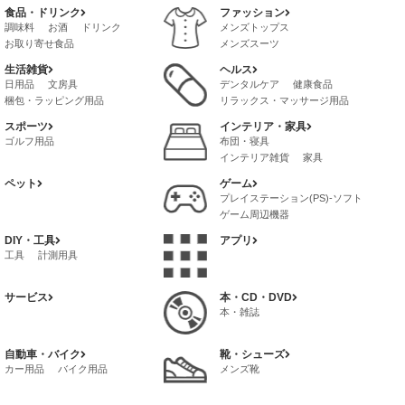
食品・ドリンク
ファッション
調味料
お酒
ドリンク
メンズトップス
お取り寄せ食品
メンズスーツ
レトルト・惣菜
メンズファッション・雑貨・小物
生活雑貨
ヘルス
茶葉・インスタントドリンク
メンズボトムス
バッグ
日用品
文房具
デンタルケア
健康食品
冷凍食品・インスタント食品
メンズインナー
梱包・ラッピング用品
リラックス・マッサージ用品
菓子・スイーツ
喫煙具
サプリメント
ボディケア
スポーツ
インテリア・家具
健康グッズ
ゴルフ用品
布団・寝具
インテリア雑貨
家具
ペット
ゲーム
プレイステーション(PS)-ソフト
ゲーム周辺機器
プレイステーション4(PS4)-ソフト
DIY・工具
アプリ
ゲームボーイ-アドバンス-ソフト
工具
計測用具
サービス
本・CD・DVD
本・雑誌
自動車・バイク
靴・シューズ
カー用品
バイク用品
メンズ靴