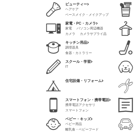
ビューティー
ヘアケア
ベースメイク・メイクアップ
スタイリング
スキンケア
家電・PC・カメラ
クリニック・サロン
家電
パソコン周辺機器
メイク道具・ケアグッズ
カメラ
カメラサプライ品
脱毛
ネイル
AVアクセサリ
香水・フレグランス
キッチン用品
パソコンソフト
調理器具
パソコンサプライ品
食器・カトラリー
スクール・学習
IT
住宅設備・リフォーム
スマートフォン・携帯電話
携帯電話アクセサリ
スマートフォン
ベビー・キッズ
ベビー用品
離乳食・ベビーフード