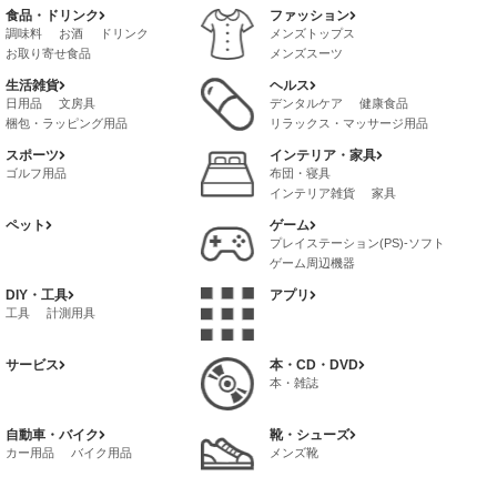
食品・ドリンク
ファッション
調味料
お酒
ドリンク
メンズトップス
お取り寄せ食品
メンズスーツ
レトルト・惣菜
メンズファッション・雑貨・小物
生活雑貨
ヘルス
茶葉・インスタントドリンク
メンズボトムス
バッグ
日用品
文房具
デンタルケア
健康食品
冷凍食品・インスタント食品
メンズインナー
梱包・ラッピング用品
リラックス・マッサージ用品
菓子・スイーツ
喫煙具
サプリメント
ボディケア
スポーツ
インテリア・家具
健康グッズ
ゴルフ用品
布団・寝具
インテリア雑貨
家具
ペット
ゲーム
プレイステーション(PS)-ソフト
ゲーム周辺機器
プレイステーション4(PS4)-ソフト
DIY・工具
アプリ
ゲームボーイ-アドバンス-ソフト
工具
計測用具
サービス
本・CD・DVD
本・雑誌
自動車・バイク
靴・シューズ
カー用品
バイク用品
メンズ靴