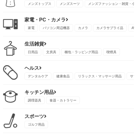
メンズトップス
メンズスーツ
メンズファッション・雑貨・小
家電・PC・カメラ
家電
パソコン周辺機器
カメラ
カメラサプライ品
A
生活雑貨
日用品
文房具
梱包・ラッピング用品
喫煙具
ヘルス
デンタルケア
健康食品
リラックス・マッサージ用品
サプ
キッチン用品
調理器具
食器・カトラリー
スポーツ
ゴルフ用品