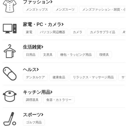
ファッション
メンズトップス
メンズスーツ
メンズファッション・雑貨・小
家電・PC・カメラ
家電
パソコン周辺機器
カメラ
カメラサプライ品
A
生活雑貨
日用品
文房具
梱包・ラッピング用品
喫煙具
ヘルス
デンタルケア
健康食品
リラックス・マッサージ用品
サプ
キッチン用品
調理器具
食器・カトラリー
スポーツ
ゴルフ用品