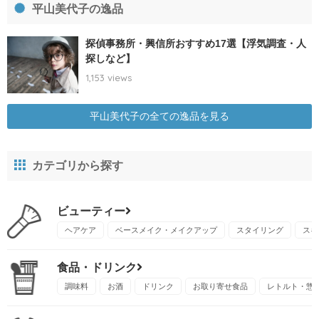
平山美代子の逸品
探偵事務所・興信所おすすめ17選【浮気調査・人
探しなど】
1,153 views
平山美代子の全ての逸品を見る
カテゴリから探す
ビューティー
ヘアケア
ベースメイク・メイクアップ
スタイリング
スキ
食品・ドリンク
調味料
お酒
ドリンク
お取り寄せ食品
レトルト・惣