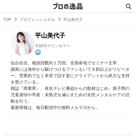
プロの逸品
TOP
プロフェッショナル
平山美代子
平山美代子
夫婦仲カウンセラー
仙台在住。相談回数約１万回。全国各地でセミナー主宰。
講座には海外から駆けつけるファンもいて８割以上がリピータ
ー。営業的でなく本音で話す姿にクライアントから絶大な支持
を受けている。
雑誌『商業界』、有名テレビ番組からの取材はじめ、親子間の
児童虐待や早産・未熟児を減らすための女性メンタルケアの活
動を行う。
最新情報は、毎日配信中の無料メルマガから。