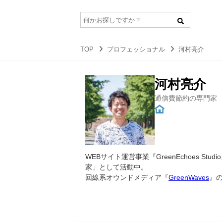
TOP
プロフェッショナル
河村亮介
河村亮介
通信費節約の専門家
WEBサイト運営事業『GreenEchoes S
家」として活動中。
回線系オウンドメディア『
GreenWaves
』