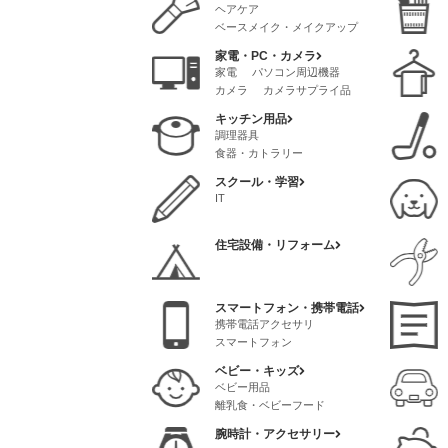
ヘアケア
ベースメイク・メイクアップ
スタイリング
スキンケア
家電・PC・カメラ
クリニック・サロン
家電
パソコン周辺機器
メイク道具・ケアグッズ
カメラ
カメラサプライ品
脱毛
ネイル
AVアクセサリ
香水・フレグランス
キッチン用品
パソコンソフト
調理器具
パソコンサプライ品
食器・カトラリー
スクール・学習
IT
住宅設備・リフォーム
スマートフォン・携帯電話
携帯電話アクセサリ
スマートフォン
ベビー・キッズ
ベビー用品
離乳食・ベビーフード
腕時計・アクセサリー