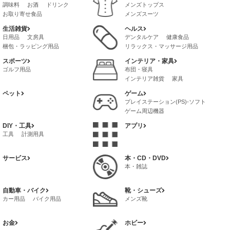
調味料
お酒
ドリンク
メンズトップス
お取り寄せ食品
メンズスーツ
レトルト・惣菜
メンズファッション・雑貨・小物
生活雑貨
ヘルス
茶葉・インスタントドリンク
メンズボトムス
バッグ
日用品
文房具
デンタルケア
健康食品
冷凍食品・インスタント食品
メンズインナー
梱包・ラッピング用品
リラックス・マッサージ用品
菓子・スイーツ
喫煙具
サプリメント
ボディケア
スポーツ
インテリア・家具
健康グッズ
ゴルフ用品
布団・寝具
インテリア雑貨
家具
ペット
ゲーム
プレイステーション(PS)-ソフト
ゲーム周辺機器
プレイステーション4(PS4)-ソフト
DIY・工具
アプリ
ゲームボーイ-アドバンス-ソフト
工具
計測用具
サービス
本・CD・DVD
本・雑誌
自動車・バイク
靴・シューズ
カー用品
バイク用品
メンズ靴
お金
ホビー