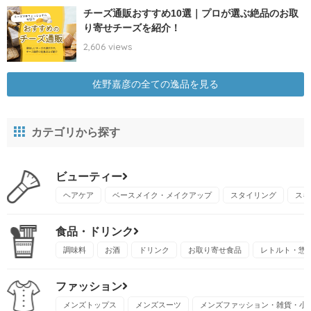
チーズ通販おすすめ10選｜プロが選ぶ絶品のお取
り寄せチーズを紹介！
2,606 views
佐野嘉彦の全ての逸品を見る
カテゴリから探す
ビューティー
ヘアケア
ベースメイク・メイクアップ
スタイリング
スキ
食品・ドリンク
調味料
お酒
ドリンク
お取り寄せ食品
レトルト・惣
ファッション
メンズトップス
メンズスーツ
メンズファッション・雑貨・小