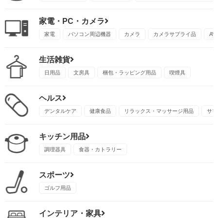
家電・PC・カメラ
家電
パソコン周辺機器
カメラ
カメラサプライ品
A
生活雑貨
日用品
文房具
梱包・ラッピング用品
喫煙具
ヘルス
デンタルケア
健康食品
リラックス・マッサージ用品
サプ
キッチン用品
調理器具
食器・カトラリー
スポーツ
ゴルフ用品
インテリア・家具