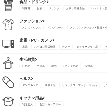
食品・ドリンク
調味料
お酒
ドリンク
お取り寄せ食品
レトルト・惣
ファッション
メンズトップス
メンズスーツ
メンズファッション・雑貨・小
家電・PC・カメラ
家電
パソコン周辺機器
カメラ
カメラサプライ品
A
生活雑貨
日用品
文房具
梱包・ラッピング用品
喫煙具
ヘルス
デンタルケア
健康食品
リラックス・マッサージ用品
サプ
キッチン用品
調理器具
食器・カトラリー