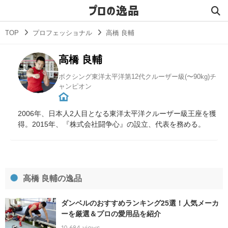
プロの逸品
TOP
プロフェッショナル
高橋 良輔
高橋 良輔
ボクシング東洋太平洋第12代クルーザー級(〜90kg)チ
ャンピオン
2006年、日本人2人目となる東洋太平洋クルーザー級王座を獲
得。2015年、『株式会社闘争心』の設立、代表を務める。
高橋 良輔の逸品
ダンベルのおすすめランキング25選！人気メーカ
ーを厳選＆プロの愛用品を紹介
10,684 views