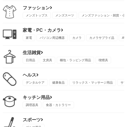
ファッション
メンズトップス
メンズスーツ
メンズファッション・雑貨・小
家電・PC・カメラ
家電
パソコン周辺機器
カメラ
カメラサプライ品
A
生活雑貨
日用品
文房具
梱包・ラッピング用品
喫煙具
ヘルス
デンタルケア
健康食品
リラックス・マッサージ用品
サプ
キッチン用品
調理器具
食器・カトラリー
スポーツ