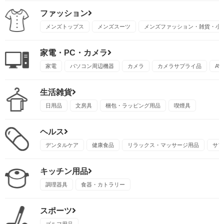
ファッション
メンズトップス
メンズスーツ
メンズファッション・雑貨・小
家電・PC・カメラ
家電
パソコン周辺機器
カメラ
カメラサプライ品
A
生活雑貨
日用品
文房具
梱包・ラッピング用品
喫煙具
ヘルス
デンタルケア
健康食品
リラックス・マッサージ用品
サプ
キッチン用品
調理器具
食器・カトラリー
スポーツ