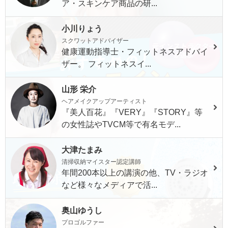
ア・スキンケア商品の研...
小川りょう
スクワットアドバイザー
健康運動指導士・フィットネスアドバイ
ザー。 フィットネスイ...
山形 栄介
ヘアメイクアップアーティスト
『美人百花』『VERY』『STORY』等
の女性誌やTVCM等で有名モデ...
大津たまみ
清掃収納マイスター認定講師
年間200本以上の講演の他、TV・ラジオ
など様々なメディアで活...
奥山ゆうし
プロゴルファー