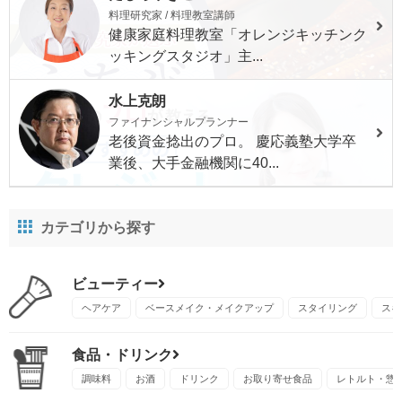
料理研究家 / 料理教室講師
健康家庭料理教室「オレンジキッチンク
ッキングスタジオ」主...
水上克朗
ファイナンシャルプランナー
老後資金捻出のプロ。 慶応義塾大学卒
業後、大手金融機関に40...
カテゴリから探す
ビューティー
ヘアケア
ベースメイク・メイクアップ
スタイリング
スキ
食品・ドリンク
調味料
お酒
ドリンク
お取り寄せ食品
レトルト・惣