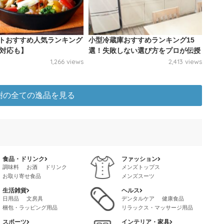
トおすすめ人気ランキング
小型冷蔵庫おすすめランキング15
H対応も】
選！失敗しない選び方をプロが伝授
1,266 views
2,413 views
樹の全ての逸品を見る
食品・ドリンク
ファッション
調味料
お酒
ドリンク
メンズトップス
お取り寄せ食品
メンズスーツ
レトルト・惣菜
メンズファッション・雑貨・小物
生活雑貨
ヘルス
茶葉・インスタントドリンク
メンズボトムス
バッグ
日用品
文房具
デンタルケア
健康食品
冷凍食品・インスタント食品
メンズインナー
梱包・ラッピング用品
リラックス・マッサージ用品
菓子・スイーツ
喫煙具
サプリメント
ボディケア
スポーツ
インテリア・家具