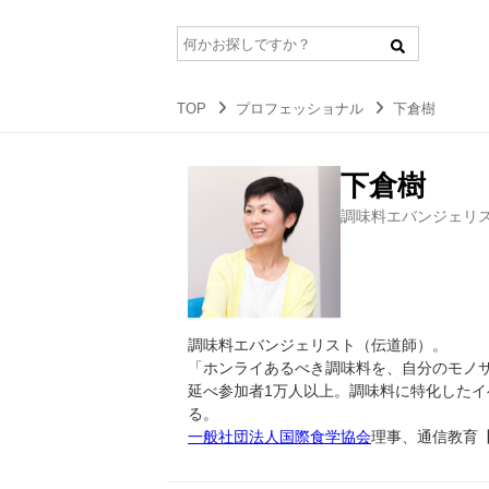
TOP
プロフェッショナル
下倉樹
下倉樹
調味料エバンジェリ
調味料エバンジェリスト（伝道師）。
「ホンライあるべき調味料を、自分のモノサ
延べ参加者1万人以上。調味料に特化した
る。
一般社団法人国際食学協会
理事、通信教育