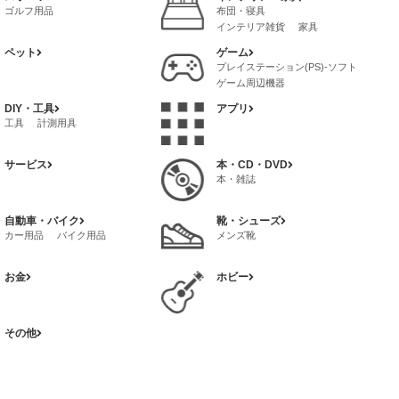
健康グッズ
ゴルフ用品
布団・寝具
インテリア雑貨
家具
ペット
ゲーム
プレイステーション(PS)-ソフト
ゲーム周辺機器
プレイステーション4(PS4)-ソフト
DIY・工具
アプリ
ゲームボーイ-アドバンス-ソフト
工具
計測用具
サービス
本・CD・DVD
本・雑誌
自動車・バイク
靴・シューズ
カー用品
バイク用品
メンズ靴
お金
ホビー
その他