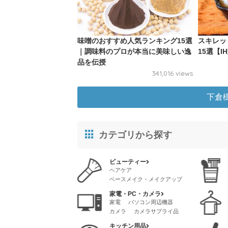
味噌のおすすめ人気ランキング15選
スキレッ
｜調味料のプロが本当に美味しい逸
15選【I
品を伝授
341,016 views
下倉
カテゴリから探す
ビューティー
ヘアケア
ベースメイク・メイクアップ
スタイリング
スキンケア
家電・PC・カメラ
クリニック・サロン
家電
パソコン周辺機器
メイク道具・ケアグッズ
カメラ
カメラサプライ品
脱毛
ネイル
AVアクセサリ
香水・フレグランス
キッチン用品