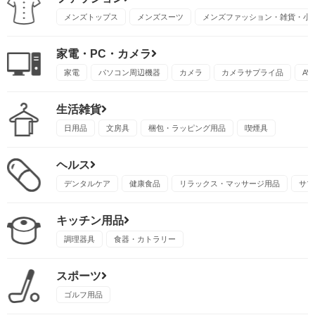
メンズトップス
メンズスーツ
メンズファッション・雑貨・小
家電・PC・カメラ
家電
パソコン周辺機器
カメラ
カメラサプライ品
A
生活雑貨
日用品
文房具
梱包・ラッピング用品
喫煙具
ヘルス
デンタルケア
健康食品
リラックス・マッサージ用品
サプ
キッチン用品
調理器具
食器・カトラリー
スポーツ
ゴルフ用品