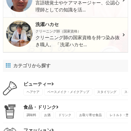
言語聴覚士やケアマネージャー、公認心
理師としての知識を活...
洗濯ハカセ
クリーニング師（国家資格）
クリーニング師の国家資格を持つ染み抜
き職人。 「洗濯ハカセ...
カテゴリから探す
ビューティー
ヘアケア
ベースメイク・メイクアップ
スタイリング
スキ
食品・ドリンク
調味料
お酒
ドリンク
お取り寄せ食品
レトルト・惣
ファッション