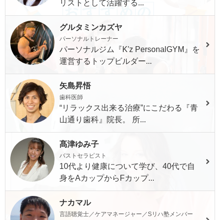
リストとして活躍する...
グルタミンカズヤ
パーソナルトレーナー
パーソナルジム『K'z PersonalGYM』を
運営するトップビルダー...
矢島昇悟
歯科医師
“リラックス出来る治療”にこだわる『青
山通り歯科』院長。 所...
髙津ゆみ子
バストセラピスト
10代より健康について学び、40代で自
身をAカップからFカップ...
ナカマル
言語聴覚士／ケアマネージャー／Sリハ塾メンバー