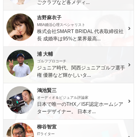
ごクラブなど各メディ...
吉野麻衣子
MBA婚活心理スペシャリスト
株式会社SMART BRIDAL 代表取締役社
長 成婚率は95%と業界最高...
浦 大輔
ゴルフプロコーチ
ジュニア時代、関西ジュニアゴルフ選手
権 優勝など輝かしいタ...
鴻池賢三
オーディオ＆ビジュアル評論家
日本で唯一のTHX／ISF認定ホームシア
ターデザイナー。 日本オ...
柳谷智宣
ITライター