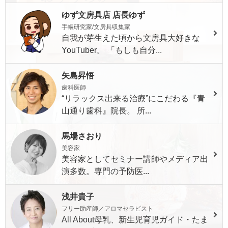
ゆず文房具店 店長ゆず
手帳研究家/文房具収集家
自我が芽生えた頃から文房具大好きな
YouTuber。 「もしも自分...
矢島昇悟
歯科医師
“リラックス出来る治療”にこだわる『青
山通り歯科』院長。 所...
馬場さおり
美容家
美容家としてセミナー講師やメディア出
演多数。専門の予防医...
浅井貴子
フリー助産師／アロマセラピスト
All About母乳、新生児育児ガイド・たま