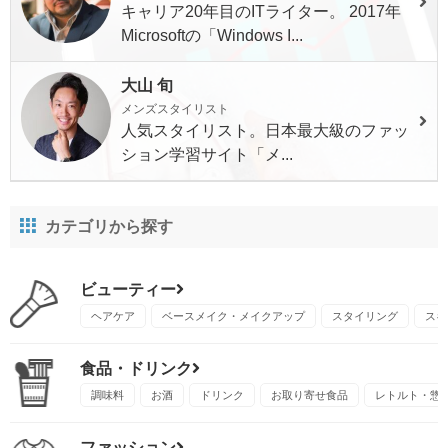
キャリア20年目のITライター。 2017年
Microsoftの「Windows I...
大山 旬
メンズスタイリスト
人気スタイリスト。日本最大級のファッ
ション学習サイト「メ...
カテゴリから探す
ビューティー
ヘアケア
ベースメイク・メイクアップ
スタイリング
スキ
食品・ドリンク
調味料
お酒
ドリンク
お取り寄せ食品
レトルト・惣
ファッション