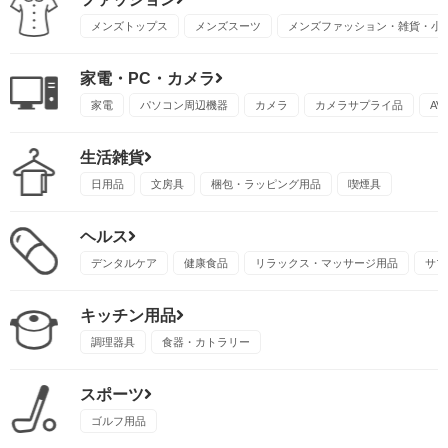
メンズトップス
メンズスーツ
メンズファッション・雑貨・小
家電・PC・カメラ
家電
パソコン周辺機器
カメラ
カメラサプライ品
A
生活雑貨
日用品
文房具
梱包・ラッピング用品
喫煙具
ヘルス
デンタルケア
健康食品
リラックス・マッサージ用品
サプ
キッチン用品
調理器具
食器・カトラリー
スポーツ
ゴルフ用品