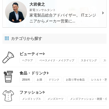
大岩俊之
家電コンサルタント
家電製品総合アドバイザー。 ITエンジ
ニアからメーカー営業に...
カテゴリから探す
ビューティー
ヘアケア
ベースメイク・メイクアップ
スタイリング
スキ
食品・ドリンク
調味料
お酒
ドリンク
お取り寄せ食品
レトルト・惣
ファッション
メンズトップス
メンズスーツ
メンズファッション・雑貨・小