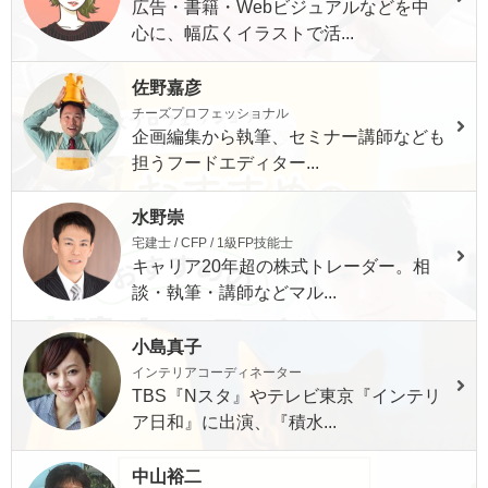
広告・書籍・Webビジュアルなどを中
心に、幅広くイラストで活...
佐野嘉彦
チーズプロフェッショナル
企画編集から執筆、セミナー講師なども
担うフードエディター...
水野崇
宅建士 / CFP / 1級FP技能士
キャリア20年超の株式トレーダー。相
談・執筆・講師などマル...
小島真子
インテリアコーディネーター
TBS『Nスタ』やテレビ東京『インテリ
ア日和』に出演、『積水...
中山裕二