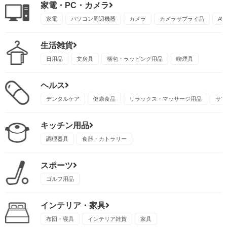
家電・PC・カメラ
家電
パソコン周辺機器
カメラ
カメラサプライ品
A
生活雑貨
日用品
文房具
梱包・ラッピング用品
喫煙具
ヘルス
デンタルケア
健康食品
リラックス・マッサージ用品
サプ
キッチン用品
調理器具
食器・カトラリー
スポーツ
ゴルフ用品
インテリア・家具
布団・寝具
インテリア雑貨
家具