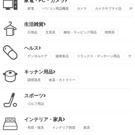
家電・PC・カメラ
家電
パソコン周辺機器
カメラ
カメラサプライ品
A
生活雑貨
日用品
文房具
梱包・ラッピング用品
喫煙具
ヘルス
デンタルケア
健康食品
リラックス・マッサージ用品
サプ
キッチン用品
調理器具
食器・カトラリー
スポーツ
ゴルフ用品
インテリア・家具
布団・寝具
インテリア雑貨
家具