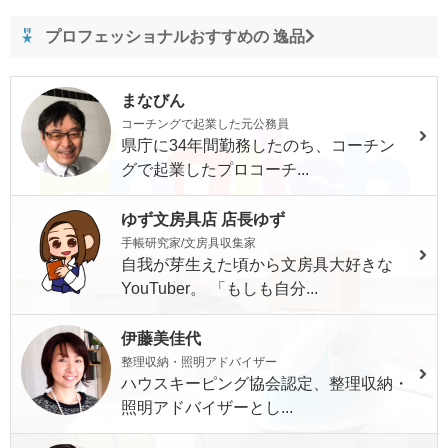
プロフェッショナルおすすめの 逸品
まなびん
コーチングで起業した元公務員
県庁に34年間勤務したのち、コーチン
グで起業したプロコーチ...
ゆず文房具店 店長ゆず
手帳研究家/文房具収集家
自我が芽生えた頃から文房具大好きな
YouTuber。 「もしも自分...
伊藤美佳代
整理収納・照明アドバイザー
ハウスキーピング協会認定、整理収納・
照明アドバイザーとし...