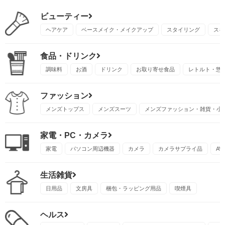
ビューティー
ヘアケア
ベースメイク・メイクアップ
スタイリング
スキ
食品・ドリンク
調味料
お酒
ドリンク
お取り寄せ食品
レトルト・惣
ファッション
メンズトップス
メンズスーツ
メンズファッション・雑貨・小
家電・PC・カメラ
家電
パソコン周辺機器
カメラ
カメラサプライ品
A
生活雑貨
日用品
文房具
梱包・ラッピング用品
喫煙具
ヘルス