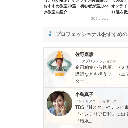
【プロが選ぶ】オンライン英会話の
【現役エ
おすすめ教室20選！初心者が選ぶべ
オンライ
き教室を紹介
11選を
203 views
プロフェッショナルおすすめの
佐野嘉彦
チーズプロフェッショナル
企画編集から執筆、セミ
講師なども担うフードエ
ター...
小島真子
インテリアコーディネーター
TBS『Nスタ』やテレビ
『インテリア日和』に出
『積水...