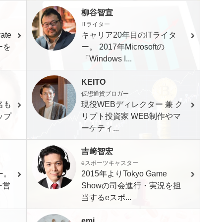
柳谷智宣
ITライター
te
キャリア20年目のITライタ
ナーを
ー。 2017年Microsoftの
「Windows I...
KEITO
仮想通貨ブロガー
名も
現役WEBディレクター 兼 ク
ップ
リプト投資家 WEB制作やマ
ーケティ...
吉﨑智宏
eスポーツキャスター
ー。
2015年よりTokyo Game
ー営
Showの司会進行・実況を担
当するeスポ...
emi