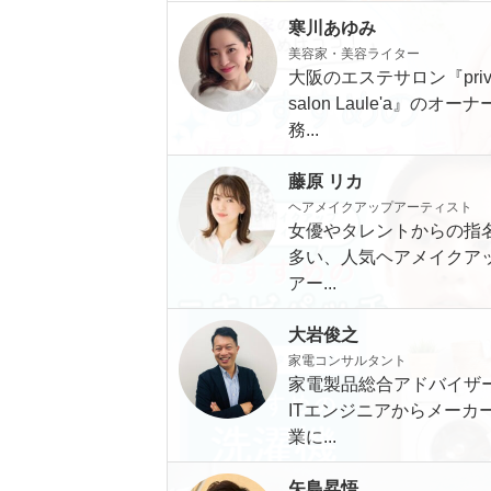
寒川あゆみ
美容家・美容ライター
大阪のエステサロン『priva
salon Laule'a』のオー
務...
藤原 リカ
ヘアメイクアップアーティスト
女優やタレントからの指
多い、人気ヘアメイクア
アー...
大岩俊之
家電コンサルタント
家電製品総合アドバイザ
ITエンジニアからメーカ
業に...
矢島昇悟