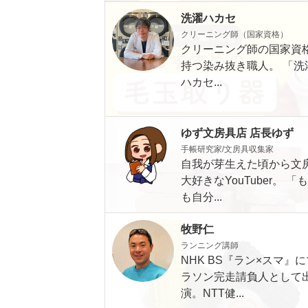
洗濯ハカセ
クリーニング師（国家資格）
クリーニング師の国家資
持つ染み抜き職人。 「洗
ハカセ...
ゆず文房具店 店長ゆず
手帳研究家/文房具収集家
自我が芽生えた頃から文
大好きなYouTuber。 「
も自分...
牧野仁
ランニング講師
NHK BS『ラン×スマ』に
ラソン完走請負人として
演。NTT健...