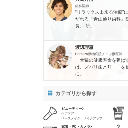
歯科医師
“リラックス出来る治療”
だわる『青山通り歯科』
長。 所...
渡辺理恵
Hamilza動物病院チーフ獣医師
「犬猫の健康寿命を延ば
は、ズバリ歯と耳！」を
に、...
カテゴリから探す
ビューティー
ヘアケア
ベースメイク・メイクアップ
スタイリング
スキンケア
家電・PC・カメラ