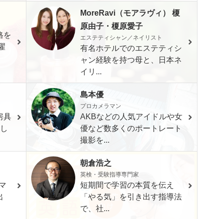
MoreRavi（モアラヴィ） 榎
原由子・榎原愛子
格を
エステティシャン／ネイリスト
濯
有名ホテルでのエステティシ
ャン経験を持つ母と、日本ネ
イリ...
島本優
プロカメラマン
房具
AKBなどの人気アイドルや女
もし
優など数多くのポートレート
撮影を...
朝倉浩之
英検・受験指導専門家
マ
短期間で学習の本質を伝え
出
「やる気」を引き出す指導法
で、社...