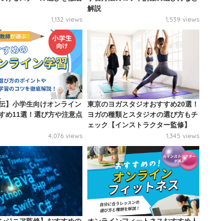
解説
1,132 views
1,539 views
伝】小学生向けオンライン
東京のヨガスタジオおすすめ20選！
すめ11選！選び方や注意点
ヨガの種類とスタジオの選び方もチ
ェック【インストラクター監修】
4,076 views
1,345 views