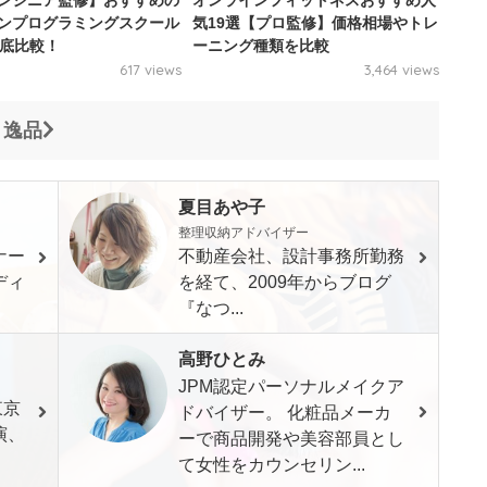
ンジニア監修】おすすめの
オンラインフィットネスおすすめ人
ンプログラミングスクール
気19選【プロ監修】価格相場やトレ
徹底比較！
ーニング種類を比較
617 views
3,464 views
 逸品
夏目あや子
整理収納アドバイザー
ナー
不動産会社、設計事務所勤務
ディ
を経て、2009年からブログ
『なつ...
高野ひとみ
JPM認定パーソナルメイクア
東京
ドバイザー。 化粧品メーカ
演、
ーで商品開発や美容部員とし
て女性をカウンセリン...