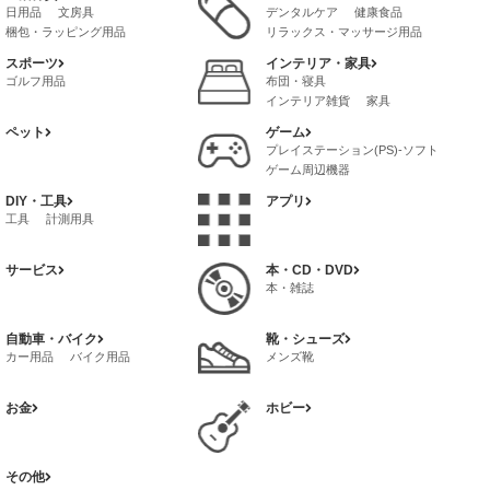
茶葉・インスタントドリンク
メンズボトムス
バッグ
日用品
文房具
デンタルケア
健康食品
冷凍食品・インスタント食品
メンズインナー
梱包・ラッピング用品
リラックス・マッサージ用品
菓子・スイーツ
喫煙具
サプリメント
ボディケア
スポーツ
インテリア・家具
健康グッズ
ゴルフ用品
布団・寝具
インテリア雑貨
家具
ペット
ゲーム
プレイステーション(PS)-ソフト
ゲーム周辺機器
プレイステーション4(PS4)-ソフト
DIY・工具
アプリ
ゲームボーイ-アドバンス-ソフト
工具
計測用具
サービス
本・CD・DVD
本・雑誌
自動車・バイク
靴・シューズ
カー用品
バイク用品
メンズ靴
お金
ホビー
その他