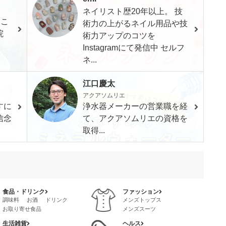
ネイリスト歴20年以上。 技
にこ
術力の上がるネイル用品や技
院
術力アップのコツを
Instagramにて発信中 セルフ
ネ...
江口慶太
アクアソムリエ
すに
浄水器メーカーの営業職を経
信念
て、アクアソムリエの資格を
取得...
食品・ドリンク
ファッション
調味料
お酒
ドリンク
メンズトップス
お取り寄せ食品
メンズスーツ
レトルト・惣菜
メンズファッション・雑貨・小物
生活雑貨
ヘルス