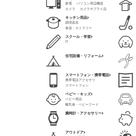
クリニック・サロン
家電
パソコン周辺機器
メイク道具・ケアグッズ
カメラ
カメラサプライ品
脱毛
ネイル
AVアクセサリ
香水・フレグランス
キッチン用品
パソコンソフト
調理器具
パソコンサプライ品
食器・カトラリー
スクール・学習
IT
住宅設備・リフォーム
スマートフォン・携帯電話
携帯電話アクセサリ
スマートフォン
ベビー・キッズ
ベビー用品
離乳食・ベビーフード
腕時計・アクセサリー
アウトドア