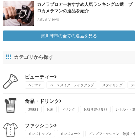
カメラブロアーおすすめ人気ランキング15選｜プ
ロカメラマンの逸品を紹介
7,858 views
瀬川陣市の全ての逸品を見る
カテゴリから探す
ビューティー
ヘアケア
ベースメイク・メイクアップ
スタイリング
スキ
食品・ドリンク
調味料
お酒
ドリンク
お取り寄せ食品
レトルト・惣
ファッション
メンズトップス
メンズスーツ
メンズファッション・雑貨・小