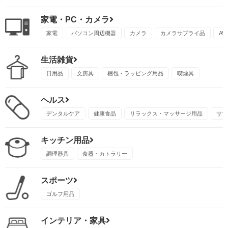
家電・PC・カメラ
家電
パソコン周辺機器
カメラ
カメラサプライ品
A
生活雑貨
日用品
文房具
梱包・ラッピング用品
喫煙具
ヘルス
デンタルケア
健康食品
リラックス・マッサージ用品
サプ
キッチン用品
調理器具
食器・カトラリー
スポーツ
ゴルフ用品
インテリア・家具