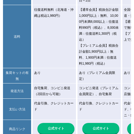
日～2日
往復送料無料（北海道・沖
【通常会員】税抜合計金額
全国一
縄は税込1,980円）
1,000円以上：無料、10,00
道・沖
0円未満8,000以上：往復送
【通常
料990円（税込）、8,000未
で無料
満：往復送料1,300円（税
【プリ
送料
込）
上で無
【プレミアム会員】税抜合
計金額1,900円以上：無
料、1,900円未満：往復送
料1,980円（税込）
集荷キットの有
あり
あり（プレミアム会員限
あり（
無
定）
自宅集荷、コンビニ発送
コンビニ発送（プレミアム
コンビ
発送方法
（2回目から可能）
会員限定）、自宅集荷
店舗持
代金引換、クレジットカー
代金引換、クレジットカー
代金引
支払い方法
ド
ド
ド、後
ニ・銀
公式サイト
公式サイト
商品リンク