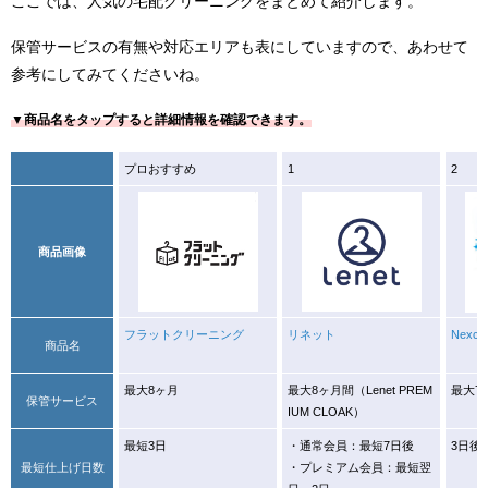
ここでは、人気の宅配クリーニングをまとめて紹介します。
保管サービスの有無や対応エリアも表にしていますので、あわせて
参考にしてみてくださいね。
▼商品名をタップすると詳細情報を確認できます。
プロおすすめ
1
2
商品画像
フラットクリーニング
リネット
Nex
商品名
最大8ヶ月
最大8ヶ月間（Lenet PREM
最大7
保管サービス
IUM CLOAK）
最短3日
・通常会員：最短7日後
3日後
最短仕上げ日数
・プレミアム会員：最短翌