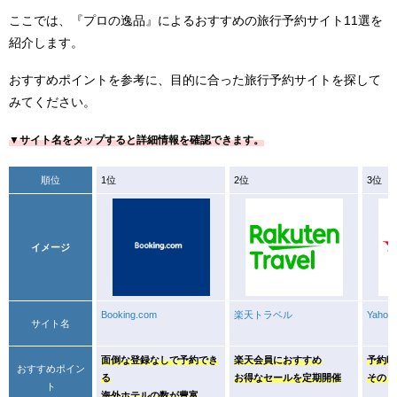
ここでは、『プロの逸品』によるおすすめの旅行予約サイト11選を
紹介します。
おすすめポイントを参考に、目的に合った旅行予約サイトを探して
みてください。
▼サイト名をタップすると詳細情報を確認できます。
順位
1位
2位
3位
イメージ
Booking.com
楽天トラベル
Yaho
サイト名
面倒な登録なしで予約でき
楽天会員におすすめ
予約時
おすすめポイン
る
お得なセールを定期開催
そのま
ト
海外ホテルの数が豊富