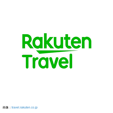
画像：
travel.rakuten.co.jp