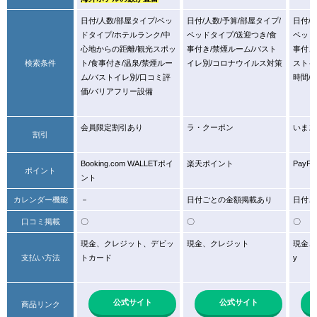
日付/人数/部屋タイプ/ベッ
日付/人数/予算/部屋タイプ/
日付/
ドタイプ/ホテルランク/中
ベッドタイプ/送迎つき/食
ベッド
心地からの距離/観光スポッ
事付き/禁煙ルーム/バスト
事付き
検索条件
ト/食事付き/温泉/禁煙ルー
イレ別/コロナウイルス対策
ストイ
ム/バストイレ別/口コミ評
時間/
価/バリアフリー設備
会員限定割引あり
ラ・クーポン
いまス
割引
Booking.com WALLETポイ
楽天ポイント
PayP
ポイント
ント
カレンダー機能
－
日付ごとの金額掲載あり
日付ご
口コミ掲載
〇
〇
〇
現金、クレジット、デビッ
現金、クレジット
現金、
支払い方法
トカード
y
公式サイト
公式サイト
商品リンク