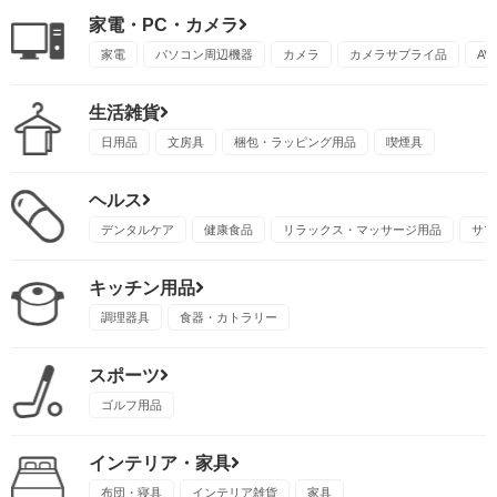
家電・PC・カメラ
家電
パソコン周辺機器
カメラ
カメラサプライ品
A
生活雑貨
日用品
文房具
梱包・ラッピング用品
喫煙具
ヘルス
デンタルケア
健康食品
リラックス・マッサージ用品
サプ
キッチン用品
調理器具
食器・カトラリー
スポーツ
ゴルフ用品
インテリア・家具
布団・寝具
インテリア雑貨
家具