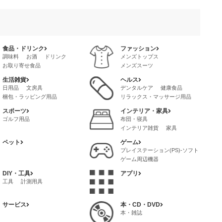
食品・ドリンク
ファッション
調味料
お酒
ドリンク
メンズトップス
お取り寄せ食品
メンズスーツ
レトルト・惣菜
メンズファッション・雑貨・小物
生活雑貨
ヘルス
茶葉・インスタントドリンク
メンズボトムス
バッグ
日用品
文房具
デンタルケア
健康食品
冷凍食品・インスタント食品
メンズインナー
梱包・ラッピング用品
リラックス・マッサージ用品
菓子・スイーツ
喫煙具
サプリメント
ボディケア
スポーツ
インテリア・家具
健康グッズ
ゴルフ用品
布団・寝具
インテリア雑貨
家具
ペット
ゲーム
プレイステーション(PS)-ソフト
ゲーム周辺機器
プレイステーション4(PS4)-ソフト
DIY・工具
アプリ
ゲームボーイ-アドバンス-ソフト
工具
計測用具
サービス
本・CD・DVD
本・雑誌