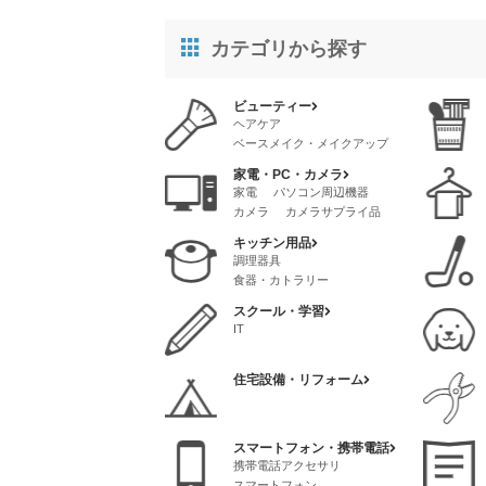
カテゴリから探す
ビューティー
ヘアケア
ベースメイク・メイクアップ
スタイリング
スキンケア
家電・PC・カメラ
クリニック・サロン
家電
パソコン周辺機器
メイク道具・ケアグッズ
カメラ
カメラサプライ品
脱毛
ネイル
AVアクセサリ
香水・フレグランス
キッチン用品
パソコンソフト
調理器具
パソコンサプライ品
食器・カトラリー
スクール・学習
IT
住宅設備・リフォーム
スマートフォン・携帯電話
携帯電話アクセサリ
スマートフォン