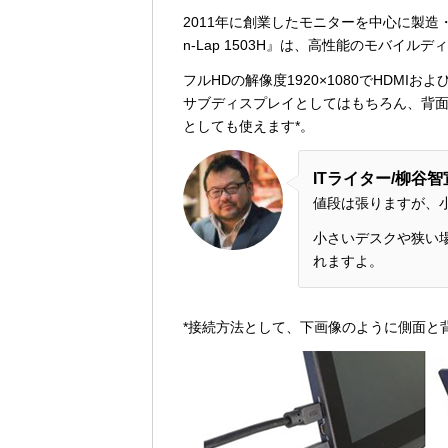
2011年に創業したモニターを中心に製造・販
n-Lap 1503H』は、高性能のモバイル
フルHDの解像度1920×1080でHDMI
サブディスプレイとしてはもちろん、背
としても使えます*。
ITライター/柳谷
値段は張りますが、
小さいデスクや狭い
れますよ。
*接続方法として、下画像のように側面と