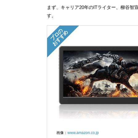
まず、キャリア20年のITライター、柳谷
す。
プロの
おすすめ
画像：
www.amazon.co.jp