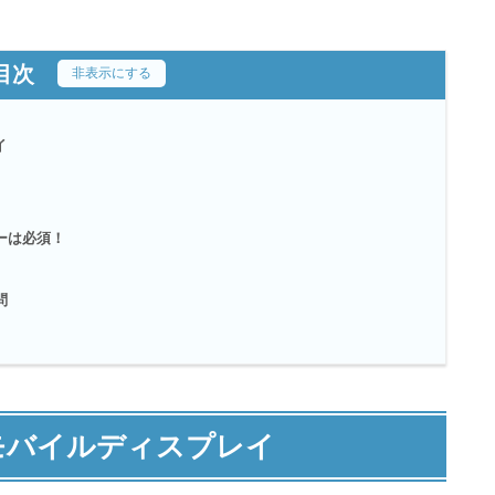
目次
[
非表示にする
]
イ
ーは必須！
問
モバイルディスプレイ