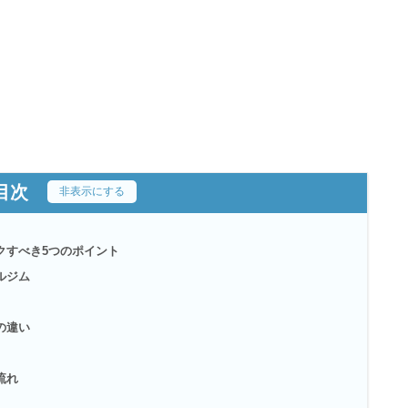
目次
[
非表示にする
]
クすべき5つのポイント
ルジム
の違い
流れ