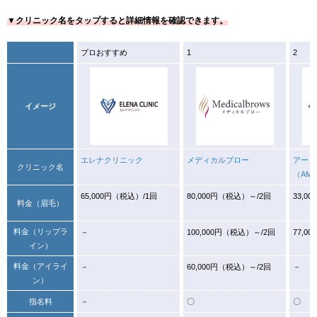
▼クリニック名をタップすると詳細情報を確認できます。
プロおすすめ
1
2
イメージ
エレナクリニック
メディカルブロー
アート
クリニック名
（AM
65,000円（税込）/1回
80,000円（税込）～/2回
33,0
料金（眉毛）
料金（リップラ
－
100,000円（税込）～/2回
77,0
イン）
料金（アイライ
－
60,000円（税込）～/2回
－
ン）
指名料
－
〇
〇