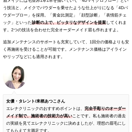
眉メイクには毛並み1本1本を描いていく「4Dマイクロブロー」とい
う技法と、メイクでパウダーを乗せたような仕上がりになる「4Dパ
ウダーブロー」を採用。「黄金比測定」「顔型診断」「表情筋チェ
ック」といった
診断の上で、ピッタリなデザインを提案
してくれま
す。2つの技法を合わせた完全オーダーメイド眉も作れますよ。
追加メンテナンスのサポートも充実していて、1回分の価格よりも安
く再施術を受けることが可能です。メンテナンス価格はアイライン
やリップなどにも適用されます。
女優・タレント/来栖あつこさん
エレナクリニックのおすすめポイントは、
完全手彫りのオーダー
メイド制で、施術者の技術力が高い
ことです。私も施術者の過去
の実績を見てエレナクリニックに決めましたが、理想の眉毛にし
てもらえて大満足です。