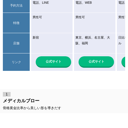
電話、LINE
電話、WEB
電話、
予約方法
男性可
男性可
男性可
特徴
新宿
東京、横浜、名古屋、大
日比谷
店舗
阪、福岡
ル
公式サイト
公式サイト
リンク
1
メディカルブロー
骨格黄金比率から美しい形を導きだす