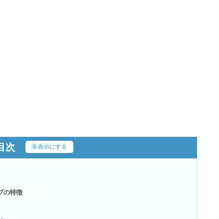
目次
[
非表示にする
]
ブの特徴