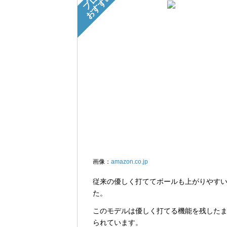
プロの
おすすめ
画像：
amazon.co.jp
従来の優しく打ててボールも上がりやす
た。
このモデルは優しく打てる機能を残した
られています。