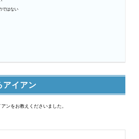
い
のではない
るアイアン
イアンをお教えくださいました。
。