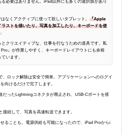
る必要はありません。iPad以外にも多くの選択肢があり
受け身ではなくアクティブに使って欲しいタブレット。
『Apple
イラストを描いたり、写真を加工したり、キーボードを使
。
もっとクリエイティブな、仕事を行なうための道具です。私
iPad Pro』が作業しやすく、キーボードレイアウトにも余裕
っています。
すので、ロック解除は安全で簡単。アプリケーションへのログイ
線を向けるだけで完了します。
だったLightningコネクタが廃止され、
USB-Cポートを搭
ーダと接続して、写真を高速転送できます。
ることも。電源供給も可能になったので、iPad Proからi