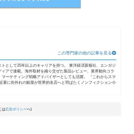
この専門家の他の記事を見る
ストとして25年以上のキャリアを持つ。 東洋経済新報社、エンガジ
どの各種メディアで連載。海外取材を織り交ぜた製品レビュー、業界動向コラ
、マーケティング戦略アドバイザーとしても活躍。 『これからスマ
 近著に街外れの鮨屋が世界的名店へと羽ばたくノンフィクション小
くは
広告ポリシー
へ)