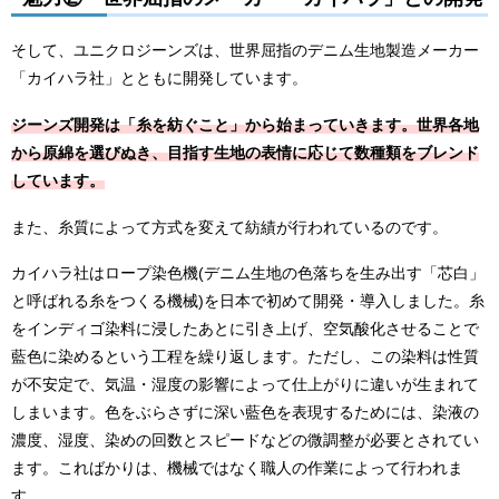
そして、ユニクロジーンズは、世界屈指のデニム生地製造メーカー
「カイハラ社」とともに開発しています。
ジーンズ開発は「糸を紡ぐこと」から始まっていきます。世界各地
から原綿を選びぬき、目指す生地の表情に応じて数種類をブレンド
しています。
また、糸質によって方式を変えて紡績が行われているのです。
カイハラ社はロープ染色機(デニム生地の色落ちを生み出す「芯白」
と呼ばれる糸をつくる機械)を日本で初めて開発・導入しました。糸
をインディゴ染料に浸したあとに引き上げ、空気酸化させることで
藍色に染めるという工程を繰り返します。ただし、この染料は性質
が不安定で、気温・湿度の影響によって仕上がりに違いが生まれて
しまいます。色をぶらさずに深い藍色を表現するためには、染液の
濃度、湿度、染めの回数とスピードなどの微調整が必要とされてい
ます。こればかりは、機械ではなく職人の作業によって行われま
す。